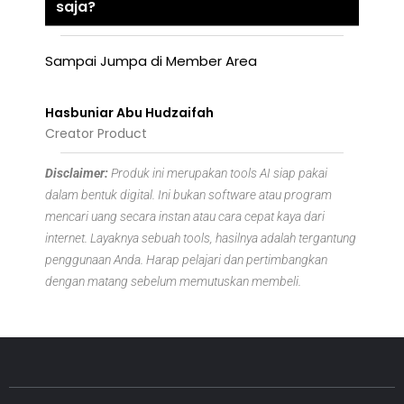
saja?
Sampai Jumpa di Member Area
Hasbuniar Abu Hudzaifah
Creator Product
Disclaimer:
Produk ini merupakan tools AI siap pakai
dalam bentuk digital. Ini bukan software atau program
mencari uang secara instan atau cara cepat kaya dari
internet. Layaknya sebuah tools, hasilnya adalah tergantung
penggunaan Anda. Harap pelajari dan pertimbangkan
dengan matang sebelum memutuskan membeli.