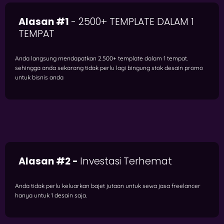
Alasan #1
- 2500+ TEMPLATE DALAM 1
TEMPAT
Anda langsung mendapatkan 2.500+ template dalam 1 tempat.
sehingga anda sekarang tidak perlu lagi bingung stok desain promo
untuk bisnis anda
Alasan #2 -
Investasi Terhemat
Anda tidak perlu keluarkan bajet jutaan untuk sewa jasa freelancer
hanya untuk 1 desain saja.