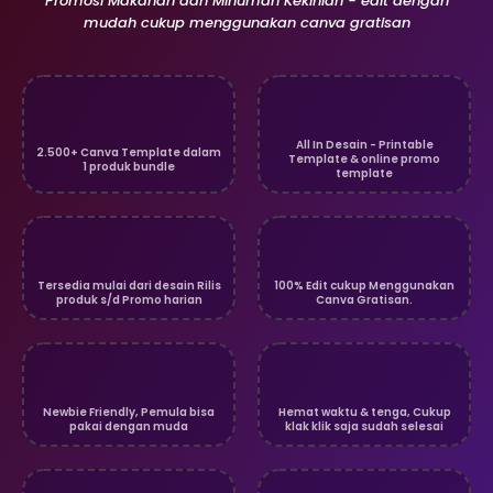
Promosi Makanan dan Minuman Kekinian - edit dengan
mudah cukup menggunakan canva gratisan
All In Desain - Printable
2.500+ Canva Template dalam
Template & online promo
1 produk bundle
template
Tersedia mulai dari desain Rilis
100% Edit cukup Menggunakan
produk s/d Promo harian
Canva Gratisan.
Newbie Friendly, Pemula bisa
Hemat waktu & tenga, Cukup
pakai dengan muda
klak klik saja sudah selesai