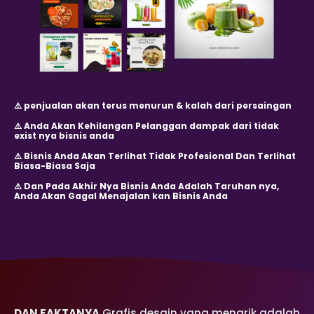
⚠️ penjualan akan terus menurun & kalah dari persaingan
⚠️ Anda Akan Kehilangan Pelanggan dampak dari tidak
exist nya bisnis anda
⚠️ Bisnis Anda Akan Terlihat Tidak Profesional Dan Terlihat
Biasa-Biasa Saja
⚠️ Dan Pada Akhir Nya Bisnis Anda Adalah Taruhan nya,
Anda Akan Gagal Menajalan kan Bisnis Anda
DAN FAKTANYA
Grafis desain yang menarik adalah