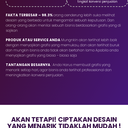
tingkat konversi penjualan
FAKTA TERBESAR – 98.3%
orang cenderung lebih suka melihat
desain yang berbeda untuk mengambil sebuah keputusan. Dan
orang-orang akan menilai sebuah bisnis berdasarkan grafis yang di
sajikan
PRODUK ATAU SERVICE ANDA
Mungnkin akan terlihat lebih baik
dengan menyajikan grafis yang memukau, dan akan terlihat buruk
dan mungkin bisnis anda tidak akan bertahan lama Apabila anda
menyajikan grafis yang biasa – biasa saja
TANTANGAN BESARNYA
: Anda Harus membuat grafis yang
menarik setiap hari, agar bisnis anda terlihat professeional dan
meningkatkan konversi penjualan.
AKAN TETAPI! CIPTAKAN DESAIN
YANG MENARIK TIDAKLAH MUDAH !