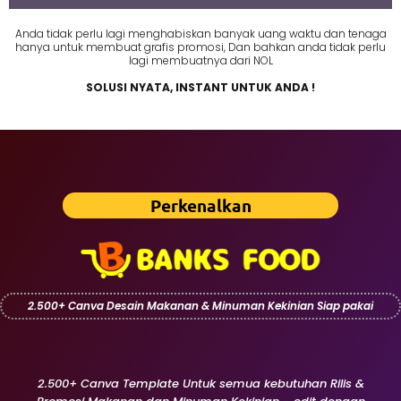
Anda tidak perlu lagi menghabiskan banyak uang waktu dan tenaga
hanya untuk membuat grafis promosi, Dan bahkan anda tidak perlu
lagi membuatnya dari NOL
SOLUSI NYATA, INSTANT UNTUK ANDA !
Perkenalkan
2.500+ Canva Desain Makanan & Minuman Kekinian Siap pakai
2.500+ Canva Template Untuk semua kebutuhan Rilis &