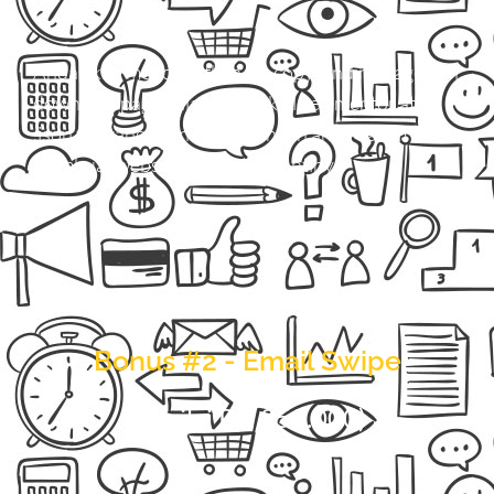
Anda akan mendapatkan file copy landing page dan
download page dalam bentuk file elementor atau
.json file yang akan memudahkan anda dalam
membuat website penjualan nantinya
Bonus #2 - Email Swipe
(Senilai Rp. 250.000)