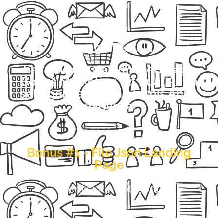
Tunggu Dulu !!!
Saya sudah siapkan beberapa
Bonus Marketing Kit buat Anda
sebagai penunjang bisnis Anda
nantinya
Bonus #1 - File Json Landing
Page
(Senilai Rp. 396.000)