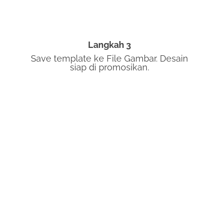
Langkah 3
Save template ke File Gambar. Desain
siap di promosikan.
Promosi di sosial media menurut saya tidak
terlepas dari yg namanya Desain. Namun
untuk membuat desain yang bagus
dibutuhkan skill khusus atau perlu yg