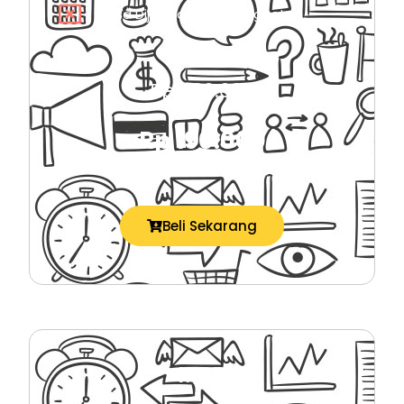
Bisa Dijadikan Lead Magnet
Rp 380.000
Rp 190.000
Beli Sekarang
MRR