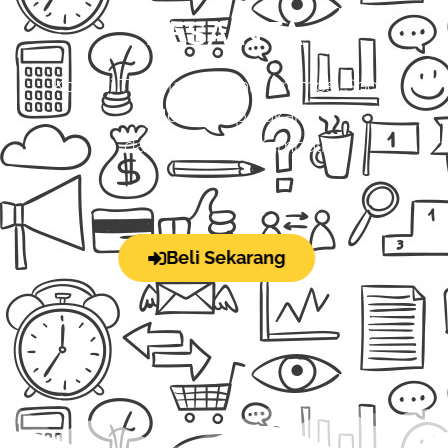
DESAINTA
Koleksi Template Desain Promosi Social
Media Siap Pakai
dan Bisa Dijual Kembali
Beli Sekarang