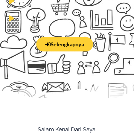
digital dan belum punya produk
Dan Pastinya Hemat Biaya
Selengkapnya
Salam Kenal Dari Saya: