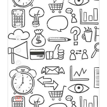
Akses Semua Template
Sekali Bayar
Buka Jasa Desain
Bisa Dijual Kembali
Jual Lisensi Personal
Jual Lisensi Developer
Group Support
Marketing Kit
Bisa Dijadikan Bonus