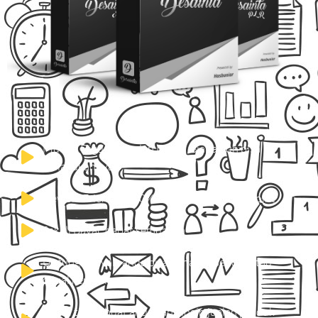
Mudah Digunakan dan Diedit, Siapa pun bisa
melakukannya
Newbie Friendly, 100% Terbuat dari Powerpoint
Sekali Bayar, dapat semuanya
Untung banyak, anda bisa gunakan sendiri atau
dijual kembali
Solusi tepat, buat anda yang ingin jualan produk