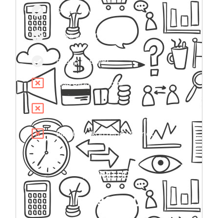
Sekali Bayar
Buka Jasa Desain
Group Support
Bisa Dijual Kembali
Bisa Dijadikan Bonus
Bisa Dijadikan Lead Magnet
Rp 180.000
Rp 90.000