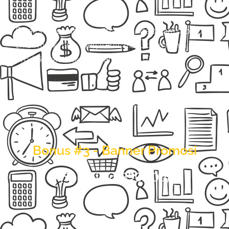
Email swipe untuk membantu anda dalam promosi
email marketing. Tingal edit, masukkan nama
produk dan data anda, email siap di kirim.
Bonus #3 - Banner Promosi
(Senilai Rp. 390.000)