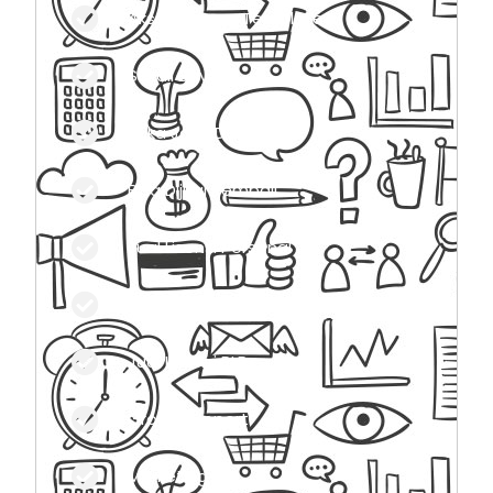
Akses Semua Template
Sekali Bayar
Buka Jasa Desain
Bisa Dijual Kembali
Jual Lisensi Personal
Jual Lisensi Developer
Jual Lisensi PLR
Group Support
Marketing Kit