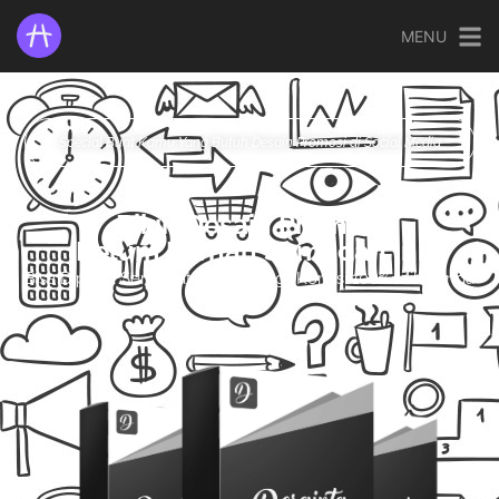
MENU
Special Buat Kamu Yang Butuh Desain Promosi di Social Media
Bikin Desain Promosi
Belum Pernah Semudah Ini
Bisa Dipakai Sendiri atau Dijual lagi, Komisi 100% Milik Anda