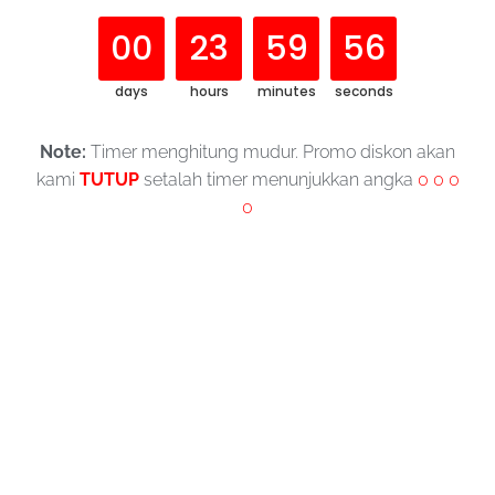
00
23
59
55
days
hours
minutes
seconds
Note:
Timer menghitung mudur. Promo diskon akan
kami
TUTUP
setalah timer menunjukkan angka
0 0 0
0
Desainta desainnya kekinian banget,