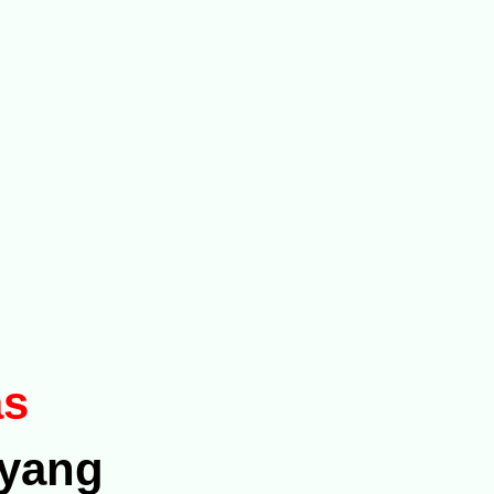
as
yang