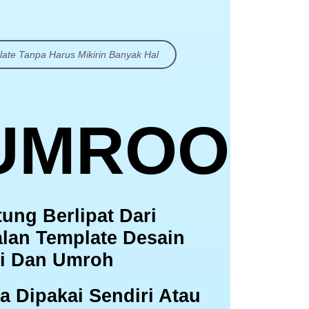
ate Tanpa Harus Mikirin Banyak Hal
UMROO
ung Berlipat Dari
lan Template Desain
ji Dan Umroh
a Dipakai Sendiri Atau