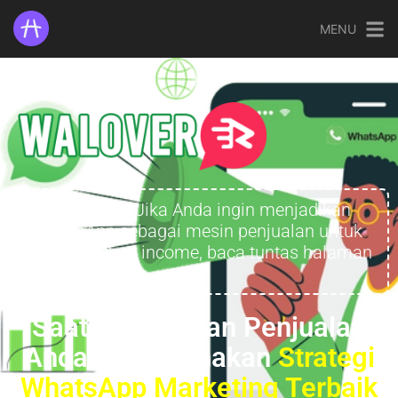
MENU
Perhatian:
Jika Anda ingin menjadikan
WhatsApp sebagai mesin penjualan untuk
meningkatkan income, baca tuntas halaman
ini!
Saatnya Lejitkan Penjualan
Anda Menggunakan
Strategi
WhatsApp Marketing Terbaik